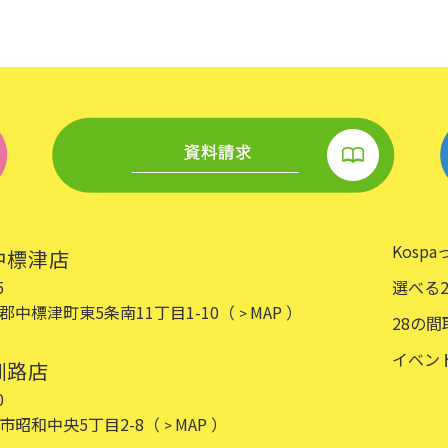
Kosp
 中標津店
5
選べる
郡中標津町東5条南11丁目1-10
（
MAP ）
>
28の間
イベン
 釧路店
0
市昭和中央5丁目2-8
（
MAP ）
>