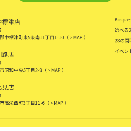
Kosp
 中標津店
5
選べる
郡中標津町東5条南11丁目1-10
（
MAP ）
>
28の間
イベン
 釧路店
0
市昭和中央5丁目2-8
（
MAP ）
>
 北見店
8
市高栄西町3丁目11-6
（
MAP ）
>