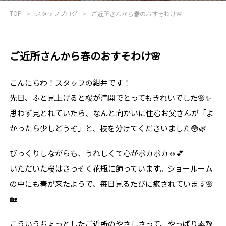
TOP
スタッフブログ
ご近所さんから春のおすそわけ🌸
ご近所さんから春のおすそわけ🌸
こんにちわ！スタッフの紺井です！
先日、
ふと
見上げる
と
桜
が
満開
で
とっても
きれい
で
した🌸✨
思わず
見
と
れ
てい
たら、
なんと
向かい
に
住む
お父さん
が「
よ
か
っ
たら
少し
どうぞ」
と、
枝
を
分け
て
くだ
さい
ま
した😳🌿
びっくり
し
ながら
も、
う
れ
しく
て
心
が
ポカポカ☺️💕
い
ただ
い
た
桜
は
さっそく
花瓶
に
飾
って
い
ます。ショールーム
の
中
に
も
春
が
来
た
よう
で、
毎日
見る
たび
に
癒
さ
れ
てい
ます🌸
🏡
こういう
ちょっとした
ご
近所
の
やさしさ
って、
やっぱり
素敵