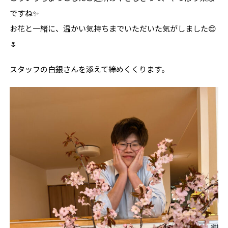
です
ね✨
お花
と
一緒
に、
温かい
気持ち
まで
い
ただ
い
た
気
が
しま
した😊
🌷
スタッフの白銀さんを添えて締めくくります。