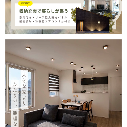
動
画
プ
レ
ー
ヤ
ー